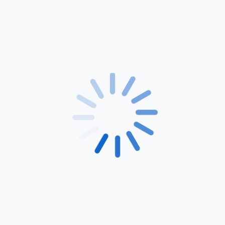
Hàbits saludables,
vincles i vida
comunitària
jul. 22, 2026
Torna la sortida del
projecte Ventila’t a la
Masia de Cal Mestre
jul. 21, 2026
Presentem la memòria
d’activitats 2025
jul. 15, 2026