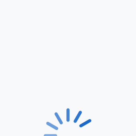
Hàbits saludables,
vincles i vida
comunitària
jul. 22, 2026
Torna la sortida del
projecte Ventila’t a la
Masia de Cal Mestre
jul. 21, 2026
Presentem la memòria
d’activitats 2025
jul. 15, 2026